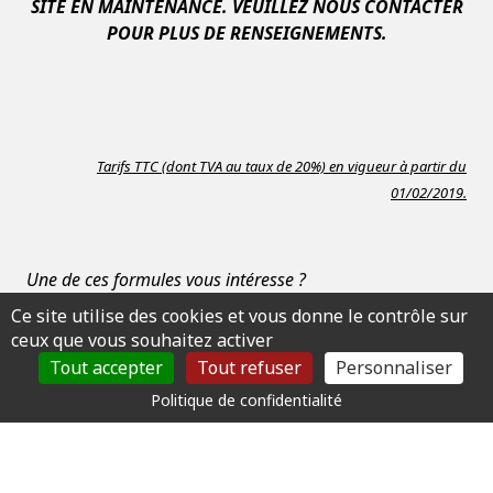
SITE EN MAINTENANCE. VEUILLEZ NOUS CONTACTER
POUR PLUS DE RENSEIGNEMENTS.
Tarifs TTC (dont TVA au taux de 20%) en vigueur à partir du
01/02/2019.
Une de ces formules vous intéresse ?
Ce site utilise des cookies et vous donne le contrôle sur
Cliquez ici pour connaître la liste des documents
ceux que vous souhaitez activer
nécessaires à la constitution d'un dossier
Tout accepter
Tout refuser
Personnaliser
d'inscription.
Politique de confidentialité
©Copyright 2015 par Auto Ecole Daniel
Mentions légales
Création :
Auto Ecole
info &
Orata